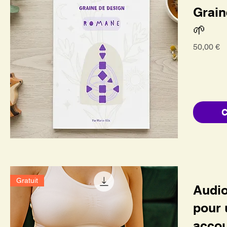
Grain
🌱
Prix
50,00 €
Gratuit
Audio
pour 
acco