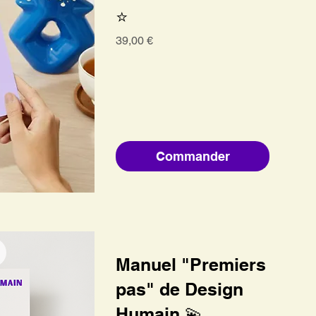
⭐
Prix
39,00 €
Commander
Manuel "Premiers
pas" de Design
Humain 💫