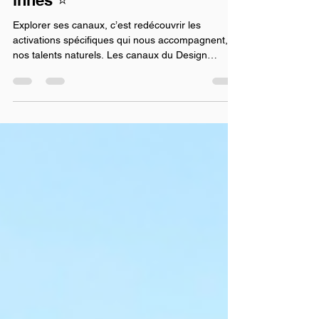
Humain : vos super-pouvoirs
innés ⭐
Explorer ses canaux, c’est redécouvrir les
activations spécifiques qui nous accompagnent,
nos talents naturels. Les canaux du Design
Humain sont comme des fils reliant certains
centres énergétiques entre eux. Chaque canal
raconte une histoire : celle d’un don naturel ,
d’une façon d’être au monde , d’un super-pouvoir
que nous exprimons souvent sans même nous en
rendre compte. Que vous ayez un seul canal ou
dix, cela ne change rien à votre valeur. Ces
canaux ne sont pas des m