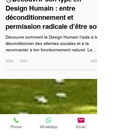
mariealixhypnose
13 oct. 2025
3 min de lecture
🪞Découvrir son type en
Design Humain : entre
déconditionnement et
permission radicale d’être soi
Découvre comment le Design Humain t’aide à te
déconditionner des attentes sociales et à te
reconnecter à ton fonctionnement naturel. Le
Design Humain, un outil de déconditionnement
sociétal Le Design Humain n’est pas qu’un outil de
connaissance de soi :c’est aussi un outil de retour
à soi , à travers le déconditionnement des attentes
sociales. Il permet de comprendre pourquoi,
parfois, on ne fonctionne pas “comme tout le
monde”. Pourquoi on ne coche pas toutes les
cases dans
Phone
WhatsApp
Email